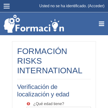
Salta al contenido principal
Usted no se ha identificado. (
Acceder
)
FORMACIÓN
RISKS
INTERNATIONAL
Verificación de
localización y edad
¿Qué edad tiene?